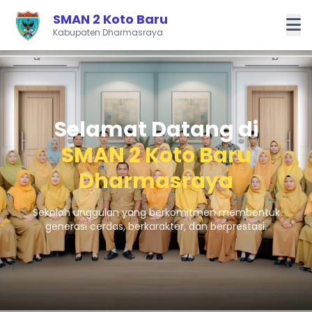
SMAN 2 Koto Baru
Kabupaten Dharmasraya
Selamat Datang di
SMAN 2 Koto Baru
Dharmasraya
Sekolah unggulan yang berkomitmen membentuk
generasi cerdas, berkarakter, dan berprestasi.